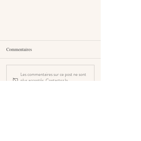
Commentaires
Les commentaires sur ce post ne sont
plus acceptés. Contactez le
propriétaire pour plus d'informations.